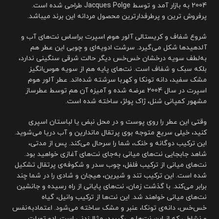
2004 به بازار آمد و توسط Jacques Polge طراحی شده است.
پرفروش ترین و پرطرفدارترین محصول مردانه این برند میباشد.
شروع شفاف و کریستالی آلور هوم اسپرت براساس نت‌های آب و
آلدهیدها شکل می‌گیرد. سرشت ادویه‌ای و چوبی این عطر هم
به‌لطف سویه درخشان خس‌خس دیگر حالت شرقی سنگینی ندارد،
بلکه سبک و شفاف است. نت‌های پایه هم از سویه هوس‌انگیز
مشک سفید، دانه تونکا و کهربا سرشته شده‌اند. عطر آلور هوم
اسپرت در سال 2004 عرضه شده و آمیزه آن هم توسط عطرساز
مشهور کمپانی شنل،‌ ژاک پولژ، ساخته شده است.
وقتی این عطر را روی پوست و در محل نبض یا لباستان اسپری
کنید، خیلی سریع متوجه بوی پرتقال ماندارین و آب دریا می‌شوید.
این ترکیب دوگانه و خنک، شما را سرحال می‌کند. پس از مدتی،
شاهد جابجایی نت‌های میانی به‌جای نت‌های آغازی خواهید بود.
نت‌های میانی از ترکیب فلفل، چوب سدر و شکوفه‌ی پرتقال تشکیل
شده است. این ترکیب تند و شیرین، هیجان و شادی را در شما چند
برابر می‌کند. با گذشت زمان، نت‌های پایانی از راه رسیده و جانشین
نت‌های میانی خواهند شد. این نت‌ها از ترکیب وانیل، گیاه
خس‌خس، دانه‌ی تونکا، عنبر و مشک ساخته می‌شود. اعتمادبه‌نفس
و نشاطی که از این نت‌ها می‌گیرید، مثال‌زدنی است. ادو تویلت