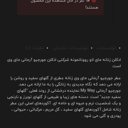
16
نفر در حال مشاهده این محصول
هستند!
توضیحات
توضیحات تکمیلی
نظرات (0)
ادکلن زنانه مای لاو روونانمونه شرکتی ادکلن جورجیو آرمانی مای وی
است.
عطر جورجیو آرمانی مای وی زنانه عطری از گلهای سفید و روشن را
ارائه می دهد که نگاه جدیدی به زنانگی را به ما ارائه می دهد.
جورجیو آرمانی My Way نماینده درخشانی از روند فعلی “گلهای
سفید جدید” است: دسته های زیبا و طبیعی از گلهای توبرز و نارنجی
و یک شخصیت نرم و میوه ای و خامه ای. آکوردهای اصلی این عطر
زنانه شامل آکوردهای گلهای سفید ، گل مریم ، مرکباتی ، حیوانی ،
پودری و گلی می شود .