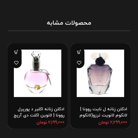
محصولات مشابه
ادکلن زنانه ل نایت روونا |
ادکلن زنانه اکلیر د پورپرل
ا
لانکوم لانویت ترزو(لانکوم
روونا | لانوین اکلت دی آرپج
ر
الماسی)
ا
2,299,000
تومان
2,199,000
تومان
0