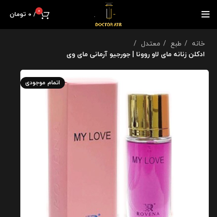
0
/
0
تومان
خانه
طبع
معتدل
ادکلن زنانه مای لاو روونا | جورجیو آرمانی مای وی
اتمام موجودی