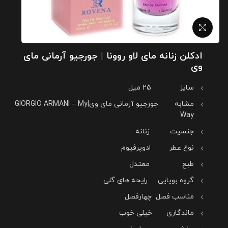
بزرگنمایی تصویر
ادکلن زنانه مای لاو روونا | جورجیو آرمانی مای
وی
سایز 25 میل
مشابه جورجیو آرمانی مای وی|GIORGIO ARMANI – My
Way
جنسیت زنانه
نوع عطر ادوپرفیوم
طبع معتدل
گروه بویایی رایحه های گلی
مناسب فصل چهارفصل
ماندگاری خیلی خوب